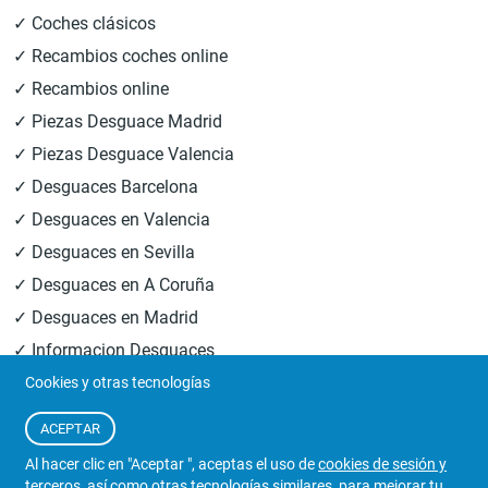
✓ Coches clásicos
✓ Recambios coches online
✓ Recambios online
✓ Piezas Desguace Madrid
✓ Piezas Desguace Valencia
✓ Desguaces Barcelona
✓ Desguaces en Valencia
✓ Desguaces en Sevilla
✓ Desguaces en A Coruña
✓ Desguaces en Madrid
✓ Informacion Desguaces
Cookies y otras tecnologías
© 2026
Central Desguaces Europiezas
.Todos los derechos
ACEPTAR
reservados.
Al hacer clic en "Aceptar ", aceptas el uso de
cookies de sesión y
terceros
, así como otras tecnologías similares, para mejorar tu