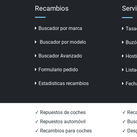
Recambios
Serv
Buscador por marca
Tasa
Buscador por modelo
Buzó
Buscador Avanzado
Host
Formulario pedido
Lista
Estadisticas recambios
Fech
✓ Repuestos de coches
✓ Reca
✓ Repuestos automóvil
✓ Busc
✓ Recambios para coches
✓ Des