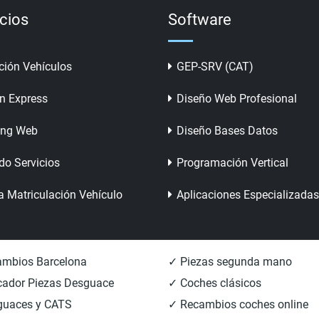
icios
Software
ción Vehículos
GEP-SRV (CAT)
n Express
Diseño Web Profesional
ing Web
Diseño Bases Datos
do Servicios
Programación Vertical
a Matriculación Vehículo
Aplicaciones Especializadas
mbios Barcelona
✓ Piezas segunda mano
ador Piezas Desguace
✓ Coches clásicos
guaces y CATS
✓ Recambios coches online