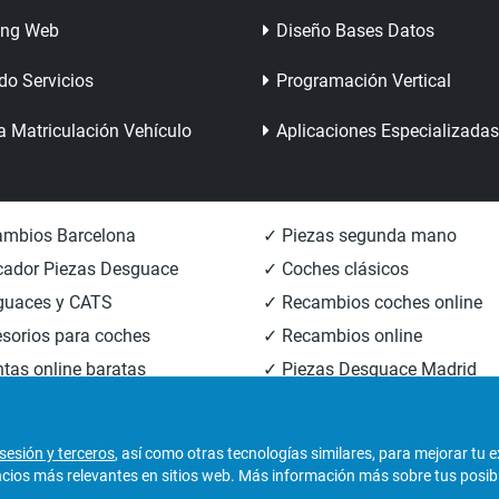
ing Web
Diseño Bases Datos
do Servicios
Programación Vertical
a Matriculación Vehículo
Aplicaciones Especializadas
mbios Barcelona
✓ Piezas segunda mano
ador Piezas Desguace
✓ Coches clásicos
guaces y CATS
✓ Recambios coches online
sorios para coches
✓ Recambios online
tas online baratas
✓ Piezas Desguace Madrid
mbios carrocería
✓ Piezas Desguace Valencia
sesión y terceros
, así como otras tecnologías similares, para mejorar tu 
os más relevantes en sitios web. Más información más sobre tus posibili
derechos reservados.