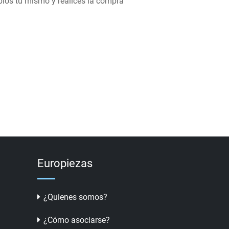
bios tú mismo y realices la compra
Europiezas
¿Quienes somos?
¿Cómo asociarse?