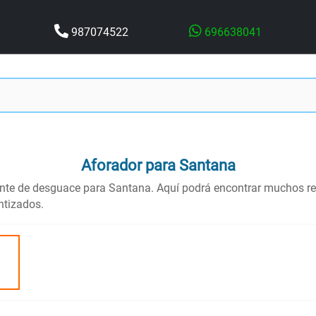
987074522
696638041
Aforador
para Santana
ente de desguace para Santana. Aquí podrá encontrar muchos re
ntizados.