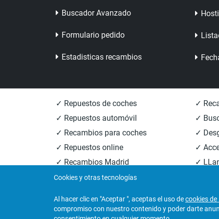
Buscador Avanzado
Host
Formulario pedido
Lista
Estadisticas recambios
Fech
✓ Repuestos de coches
✓ Reca
✓ Repuestos automóvil
✓ Busc
✓ Recambios para coches
✓ Des
✓ Repuestos online
✓ Acce
✓ Recambios Madrid
✓ LLan
✓ Recambios Valencia
✓ Reca
Cookies y otras tecnologías
Al hacer clic en "Aceptar ", aceptas el uso de
cookies de 
compromiso con nuestro contenido y poder darte anunci
© 2026
Central Desguaces Europiezas
.Todos los 
consentimiento en cualquier momento.