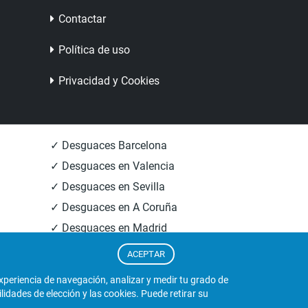
Contactar
Política de uso
Privacidad y Cookies
✓ Desguaces Barcelona
✓ Desguaces en Valencia
✓ Desguaces en Sevilla
✓ Desguaces en A Coruña
✓ Desguaces en Madrid
✓ Informacion Desguaces
ACEPTAR
experiencia de navegación, analizar y medir tu grado de
dades de elección y las cookies. Puede retirar su