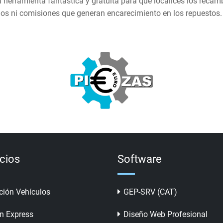
herramienta fantástica y gratuita para que localices los recam
ios ni comisiones que generan encarecimiento en los repuestos.
icios
Software
ción Vehículos
GEP-SRV (CAT)
n Express
Diseño Web Profesional